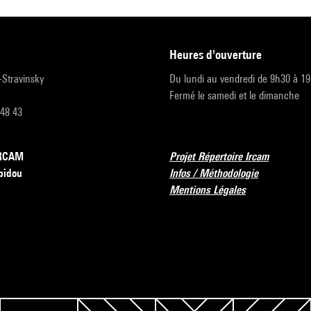
heures d'ouverture
r-Stravinsky
Du lundi au vendredi de 9h30 à 1
Fermé le samedi et le dimanche
 48 43
’IRCAM
Projet Répertoire Ircam
pidou
Infos / Méthodologie
Mentions Légales