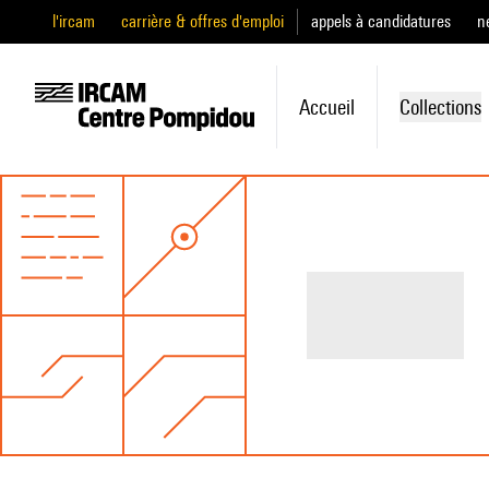
l'ircam
carrière & offres d'emploi
appels à candidatures
n
Accueil
Collections