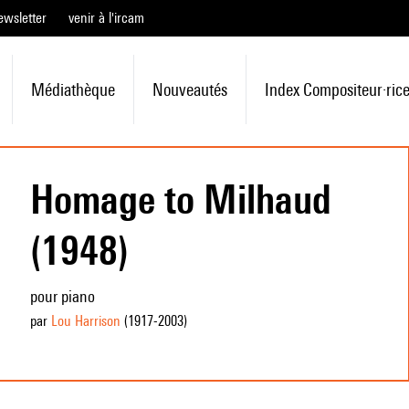
ewsletter
venir à l'ircam
Médiathèque
Nouveautés
Index Compositeur·ric
Homage to Milhaud
(1948)
pour piano
par
Lou Harrison
(1917
-2003
)