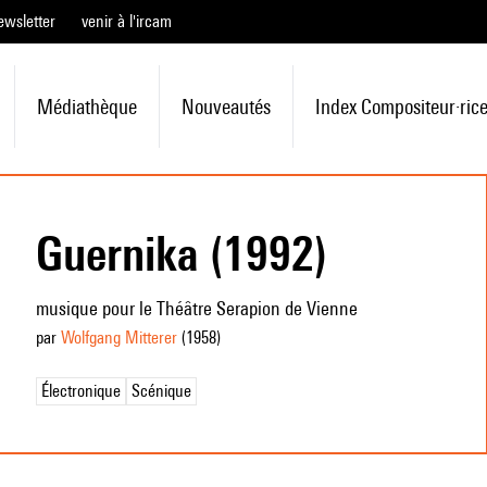
ewsletter
venir à l'ircam
Médiathèque
Nouveautés
Index Compositeur·ric
Guernika (1992)
musique pour le Théâtre Serapion de Vienne
par
Wolfgang Mitterer
(1958
)
Électronique
Scénique