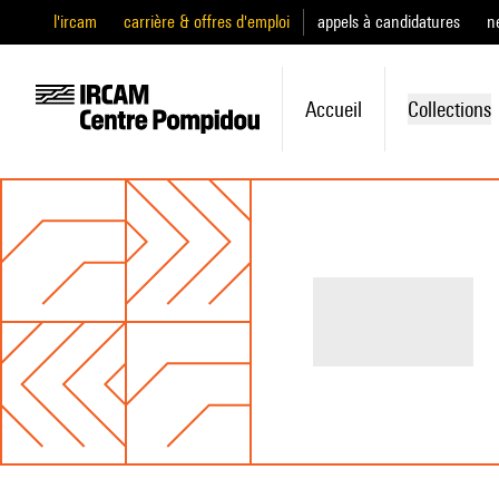
l'ircam
carrière & offres d'emploi
appels à candidatures
n
Accueil
Collections