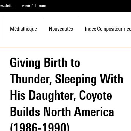
ewsletter
venir à l'ircam
Médiathèque
Nouveautés
Index Compositeur·ric
Giving Birth to
Thunder, Sleeping With
His Daughter, Coyote
Builds North America
(1986-1990)