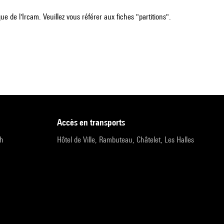
e de l'Ircam. Veuillez vous référer aux fiches "partitions".
accès en transports
9h
Hôtel de Ville, Rambuteau, Châtelet, Les Halles