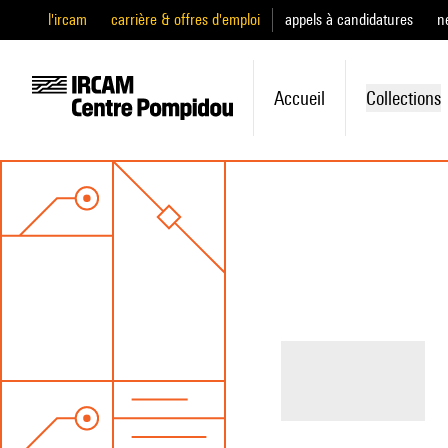
l'ircam
carrière & offres d'emploi
appels à candidatures
n
Accueil
Collections