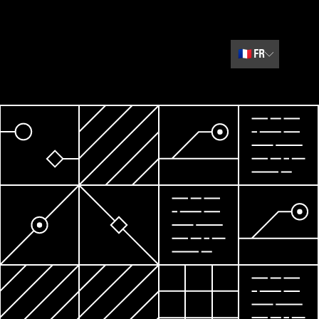
🇫🇷
FR