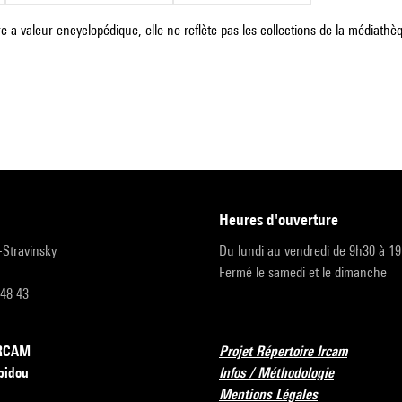
e a valeur encyclopédique, elle ne reflète pas les collections de la médiathèqu
heures d'ouverture
r-Stravinsky
Du lundi au vendredi de 9h30 à 1
Fermé le samedi et le dimanche
 48 43
’IRCAM
Projet Répertoire Ircam
pidou
Infos / Méthodologie
Mentions Légales