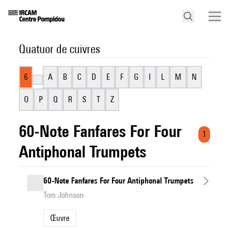
Quatuor de cuivres
6
A
B
C
D
E
F
G
I
L
M
N
O
P
Q
R
S
T
Z
60-Note Fanfares For Four
1
Antiphonal Trumpets
60-Note Fanfares For Four Antiphonal Trumpets
Tom Johnson
Œuvre