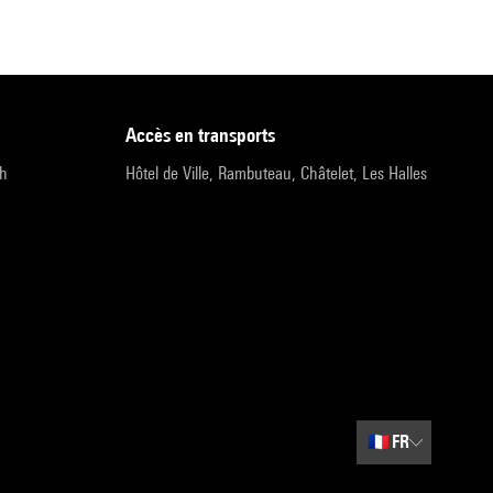
accès en transports
9h
Hôtel de Ville, Rambuteau, Châtelet, Les Halles
🇫🇷
FR