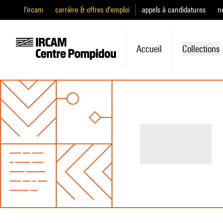
l'ircam
carrière & offres d'emploi
appels à candidatures
n
Accueil
Collections