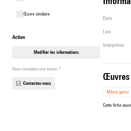
informa
œuvre similaire
date
lieu
action
interprètes
modifier les informations
Vous constatez une erreur ?
œuvres
contactez-nous
Même genre
Cette fiche œuvr