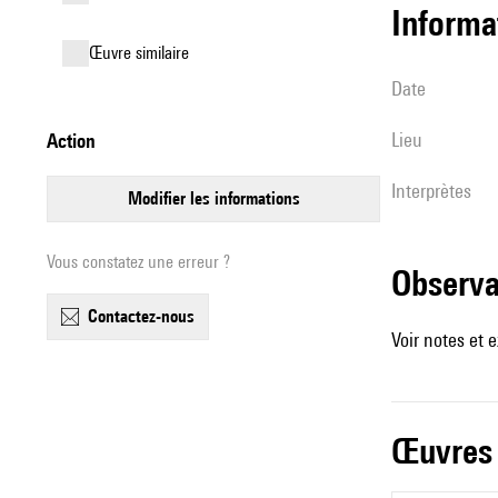
informa
œuvre similaire
date
lieu
action
interprètes
modifier les informations
Vous constatez une erreur ?
observ
contactez-nous
Voir notes et e
œuvres