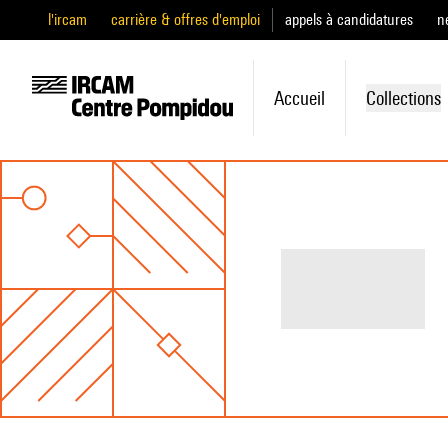
l'ircam
carrière & offres d'emploi
appels à candidatures
n
Accueil
Collections