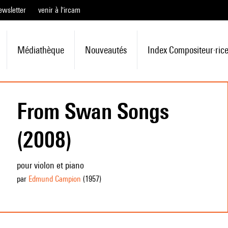
ewsletter
venir à l'ircam
Médiathèque
Nouveautés
Index Compositeur·ric
From Swan Songs
(2008)
pour violon et piano
par
Edmund Campion
(1957
)