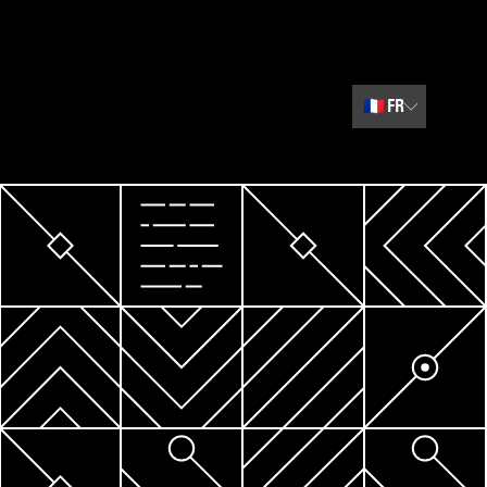
🇫🇷
FR