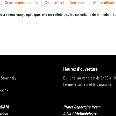
Crées la même année
Composées la même année
Même effectif d
e a valeur encyclopédique, elle ne reflète pas les collections de la médiathèqu
heures d'ouverture
r-Stravinsky
Du lundi au vendredi de 9h30 à 1
Fermé le samedi et le dimanche
 48 43
’IRCAM
Projet Répertoire Ircam
pidou
Infos / Méthodologie