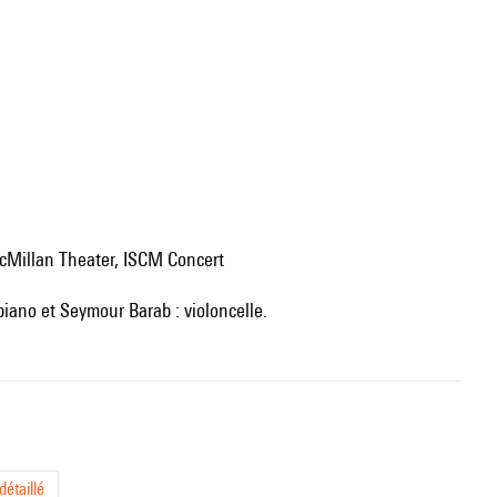
McMillan Theater, ISCM Concert
piano et Seymour Barab : violoncelle.
étaillé