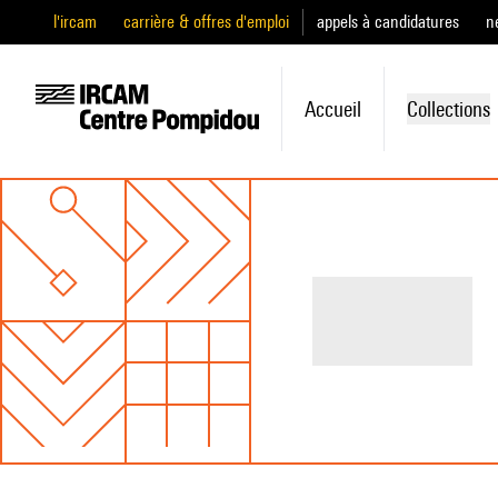
l'ircam
carrière & offres d'emploi
appels à candidatures
n
Accueil
Collections