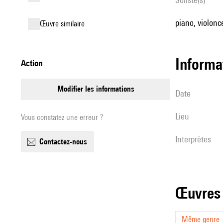
piano, violonc
œuvre similaire
informa
action
modifier les informations
date
lieu
Vous constatez une erreur ?
interprètes
contactez-nous
œuvres
Même genre