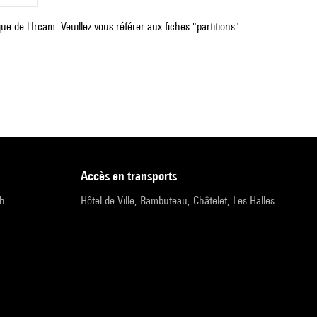
e de l'Ircam. Veuillez vous référer aux fiches "partitions".
accès en transports
9h
Hôtel de Ville, Rambuteau, Châtelet, Les Halles