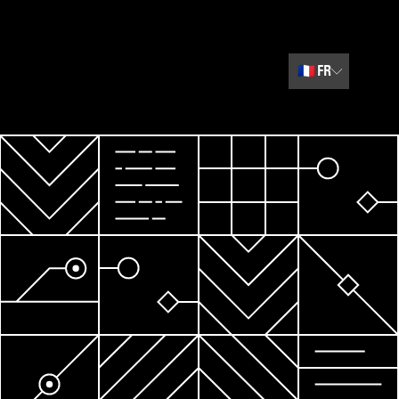
🇫🇷
FR