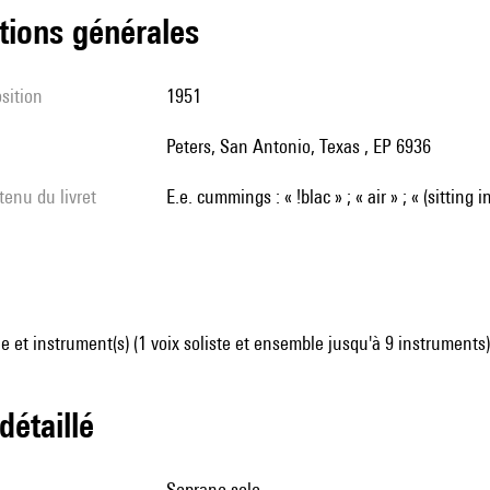
tions générales
sition
1951
Peters, San Antonio, Texas , EP 6936
tenu du livret
e.e. cummings : « !blac » ; « air » ; « (sitting 
 et instrument(s) (1 voix soliste et ensemble jusqu'à 9 instruments)
 détaillé
soprano solo