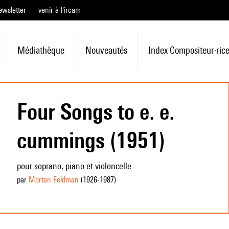
ewsletter
venir à l'ircam
Médiathèque
Nouveautés
Index Compositeur·ric
Four Songs to e. e.
cummings (1951)
pour soprano, piano et violoncelle
par
Morton Feldman
(1926
-1987
)