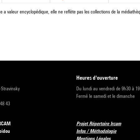
e a valeur encyclopédique, elle ne reflète pas les collections de la médiathèqu
heures d'ouverture
r-Stravinsky
Du lundi au vendredi de 9h30 à 1
Fermé le samedi et le dimanche
 48 43
’IRCAM
Projet Répertoire Ircam
pidou
Infos / Méthodologie
Mentions Légales