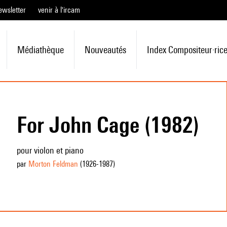
ewsletter
venir à l'ircam
Médiathèque
Nouveautés
Index Compositeur·ric
For John Cage (1982)
pour violon et piano
par
Morton Feldman
(1926
-1987
)