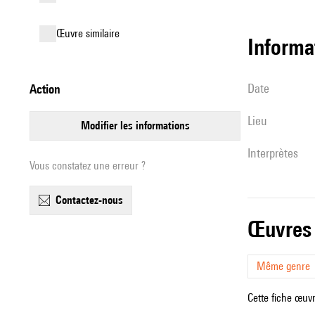
œuvre similaire
informa
date
action
lieu
modifier les informations
interprètes
Vous constatez une erreur ?
contactez-nous
œuvres
Même genre
Cette fiche œuvr