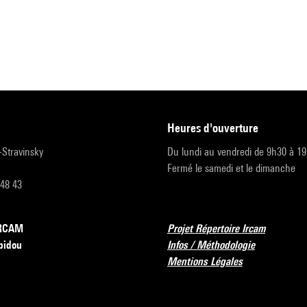
heures d'ouverture
r-Stravinsky
Du lundi au vendredi de 9h30 à 1
Fermé le samedi et le dimanche
 48 43
’IRCAM
Projet Répertoire Ircam
pidou
Infos / Méthodologie
Mentions Légales