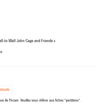
all-to-Wall John Cage and Friends »
no.
étaillé
e de l'Ircam. Veuillez vous référer aux fiches "partitions".