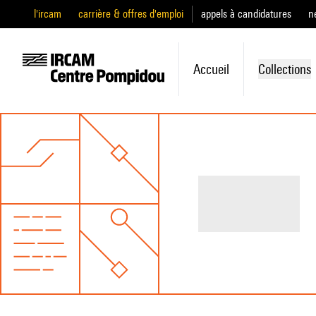
l'ircam
carrière & offres d'emploi
appels à candidatures
n
Accueil
Collections