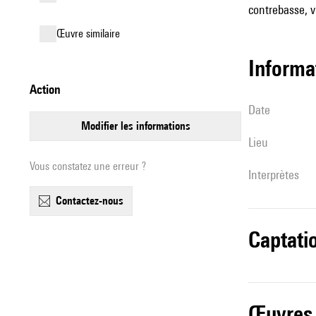
contrebasse, vi
œuvre similaire
informa
action
date
modifier les informations
lieu
Vous constatez une erreur ?
interprètes
contactez-nous
captati
œuvres