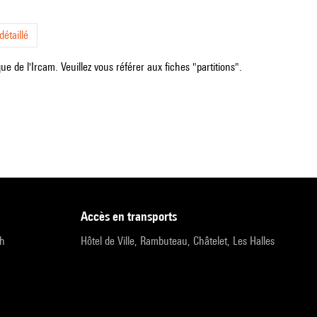
étaillé
e de l'Ircam. Veuillez vous référer aux fiches "partitions".
accès en transports
9h
Hôtel de Ville, Rambuteau, Châtelet, Les Halles