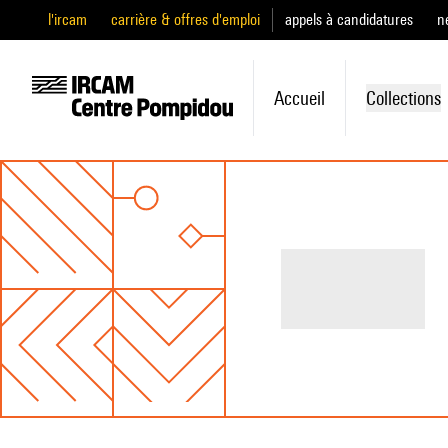
l'ircam
carrière & offres d'emploi
appels à candidatures
n
Accueil
Collections