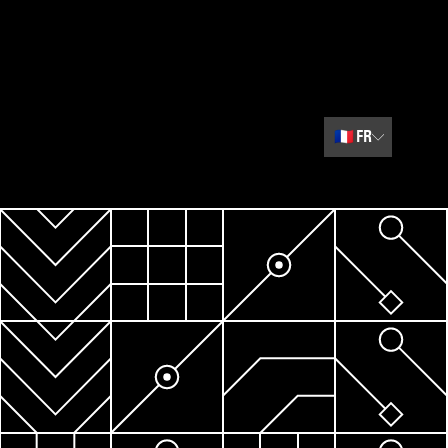
🇫🇷
FR