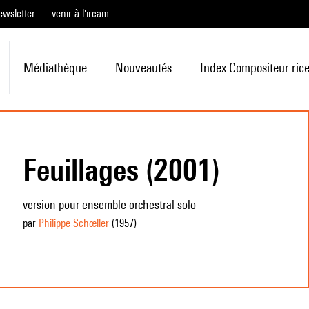
ewsletter
venir à l'ircam
Médiathèque
Nouveautés
Index Compositeur·ric
Feuillages (2001)
version pour ensemble orchestral solo
par
Philippe Schœller
(1957
)