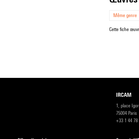
Même genre
Cette fiche œuvr
IRCAM
1, place Igo
75004 Paris
+33 1 44 78