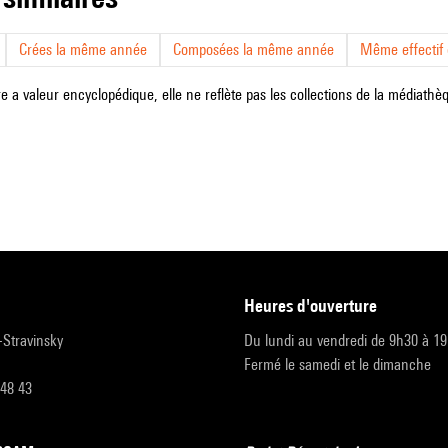
Crées la même année
Composées la même année
Même effectif d
e a valeur encyclopédique, elle ne reflète pas les collections de la médiathèqu
heures d'ouverture
r-Stravinsky
Du lundi au vendredi de 9h30 à 1
Fermé le samedi et le dimanche
 48 43