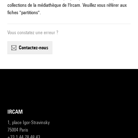
collections de la médiathèque de l'Ircam. Veuillez vous référer aux
fiches "partitions".
Vous constatez une erreur ?
contactez-nous
IRCAM
1, place Igor-Stravinsky
75004 Paris
+33 1 44 78 48 43