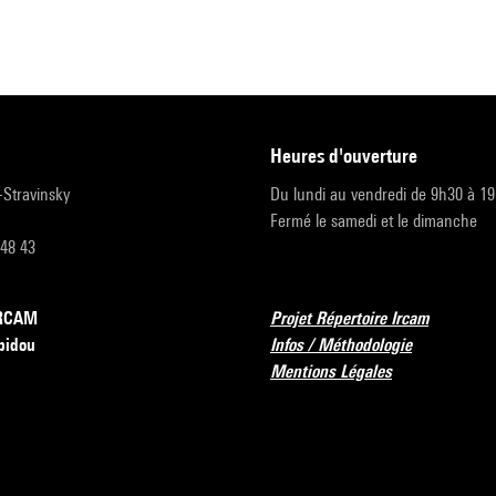
heures d'ouverture
r-Stravinsky
Du lundi au vendredi de 9h30 à 1
Fermé le samedi et le dimanche
 48 43
’IRCAM
Projet Répertoire Ircam
pidou
Infos / Méthodologie
Mentions Légales