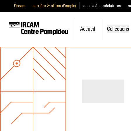
l'ircam
carrière & offres d'emploi
appels à candidatures
n
Accueil
Collections