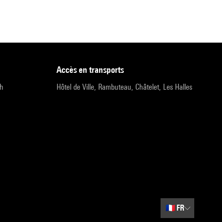
accès en transports
9h
Hôtel de Ville, Rambuteau, Châtelet, Les Halles
🇫🇷
FR