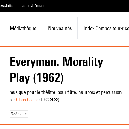
ewsletter
venir à l'ircam
Médiathèque
Nouveautés
Index Compositeur·ric
Everyman. Morality
Play (1962)
musique pour le théâtre, pour flûte, hautbois et percussion
par
Gloria Coates
(1933
-2023
)
Scénique