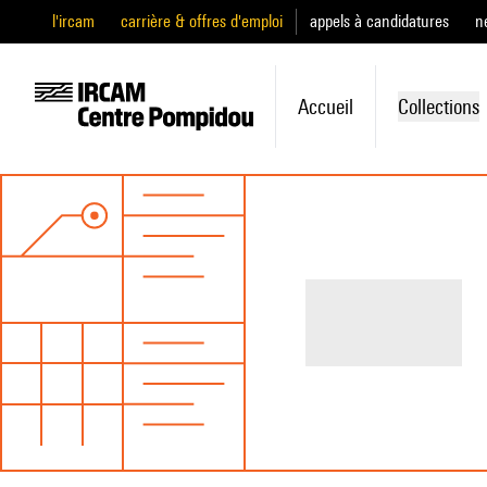
l'ircam
carrière & offres d'emploi
appels à candidatures
n
Accueil
Collections