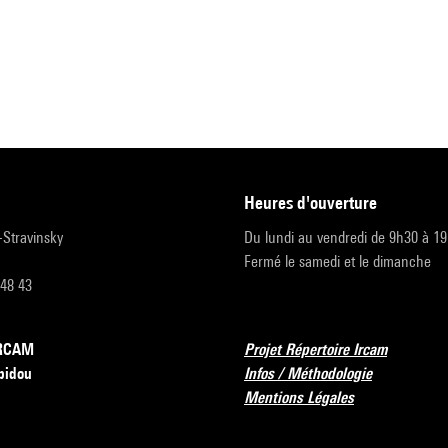
heures d'ouverture
r-Stravinsky
Du lundi au vendredi de 9h30 à 1
Fermé le samedi et le dimanche
 48 43
’IRCAM
Projet Répertoire Ircam
pidou
Infos / Méthodologie
Mentions Légales