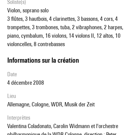
Soliste(s)
violon, soprano solo
3 flûtes, 3 hautbois, 4 clarinettes, 3 bassons, 4 cors, 4
trompettes, 3 trombones, tuba, 2 vibraphones, 2 harpes,
piano, cymbalum, 16 violons, 14 violons II, 12 altos, 10
violoncelles, 8 contrebasses
informations sur la création
date
4 décembre 2008
lieu
Allemagne, Cologne, WDR, Musik der Zeit
interprètes
Valentina Coladonato, Carolin Widmann et l'orchestre
philharmonique de la WDR Cologne, direction : Peter