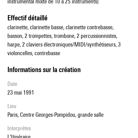
instrumental mixte de 10 à 25 instruments)
effectif détaillé
clarinette, clarinette basse, clarinette contrebasse,
basson, 2 trompettes, trombone, 2 percussionnistes,
harpe, 2 claviers électroniques/MIDI/synthétiseurs, 3
violoncelles, contrebasse
informations sur la création
date
23 mai 1991
lieu
Paris, Centre Georges-Pompidou, grande salle
interprètes
l'Itinéraire.