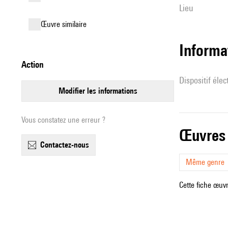
lieu
œuvre similaire
Informa
action
Dispositif éle
modifier les informations
Vous constatez une erreur ?
œuvres
contactez-nous
Même genre
Cette fiche œuvr