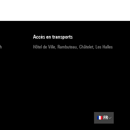
accès en transports
9h
Hôtel de Ville, Rambuteau, Châtelet, Les Halles
🇫🇷
FR