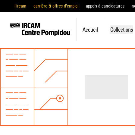
l'ircam
carrière & offres d'emploi
appels à candidatures
n
Accueil
Collections