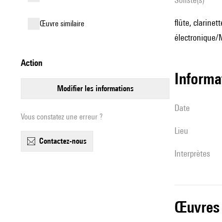
flûte, clarinet
œuvre similaire
électronique/MI
action
informa
modifier les informations
date
Vous constatez une erreur ?
lieu
contactez-nous
interprètes
œuvres