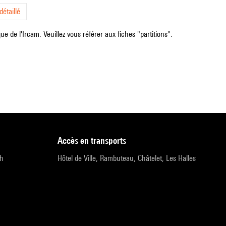
étaillé
e de l'Ircam. Veuillez vous référer aux fiches "partitions".
accès en transports
9h
Hôtel de Ville, Rambuteau, Châtelet, Les Halles