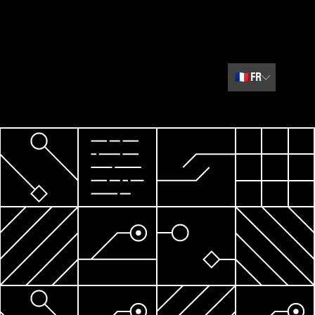
🇫🇷
FR