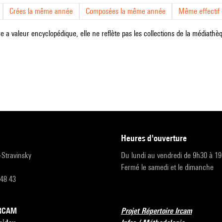
Crées la même année
Composées la même année
Même effectif d
e a valeur encyclopédique, elle ne reflète pas les collections de la médiathèqu
heures d'ouverture
r-Stravinsky
Du lundi au vendredi de 9h30 à 1
Fermé le samedi et le dimanche
 48 43
’IRCAM
Projet Répertoire Ircam