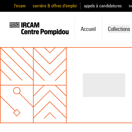
l'ircam
carrière & offres d'emploi
appels à candidatures
n
Accueil
Collections