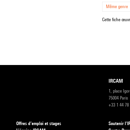
Même genre
Cette fiche œuvr
IRCAM
1, place Igo
75004 Paris
+33 1 44 78
Offres d’emploi et stages
Soutenir l