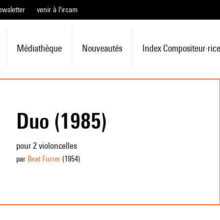
ewsletter
venir à l'ircam
Médiathèque
Nouveautés
Index Compositeur·ric
Duo (1985)
pour 2 violoncelles
par
Beat Furrer
(1954
)