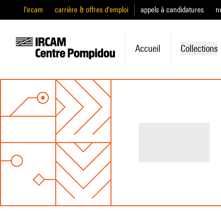
l'ircam
carrière & offres d'emploi
appels à candidatures
n
Accueil
Collections