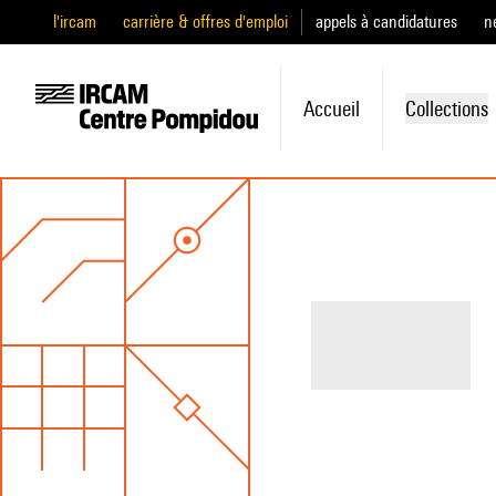
l'ircam
carrière & offres d'emploi
appels à candidatures
n
Accueil
Collections