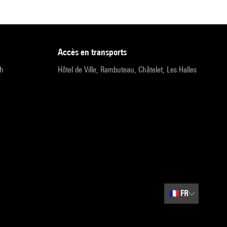
accès en transports
9h
Hôtel de Ville, Rambuteau, Châtelet, Les Halles
🇫🇷
FR