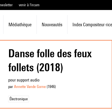
ewsletter
venir à l'ircam
Médiathèque
Nouveautés
Index Compositeur·ric
Danse folle des feux
follets (2018)
pour support audio
par
Annette Vande Gorne
(1946
)
Électronique