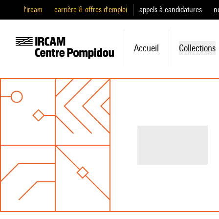
l'ircam
carrière & offres d'emploi
appels à candidatures
n
Accueil
Collections