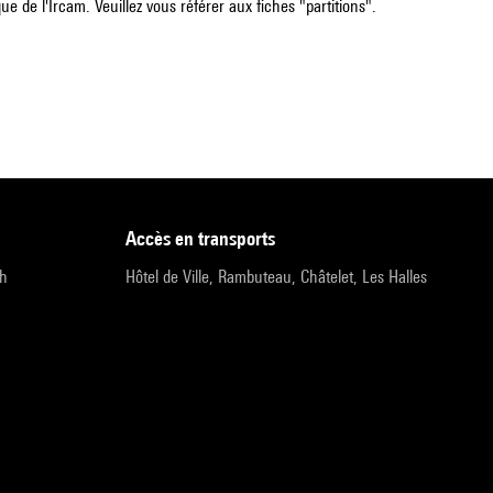
e de l'Ircam. Veuillez vous référer aux fiches "partitions".
accès en transports
9h
Hôtel de Ville, Rambuteau, Châtelet, Les Halles