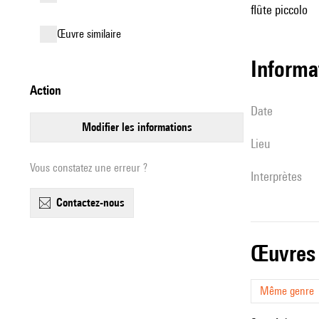
flûte piccolo
œuvre similaire
informa
action
date
modifier les informations
lieu
Vous constatez une erreur ?
interprètes
contactez-nous
œuvres
Même genre