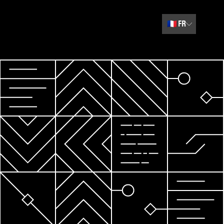
🇫🇷
FR