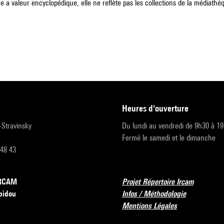
e a valeur encyclopédique, elle ne reflète pas les collections de la médiathèqu
heures d'ouverture
r-Stravinsky
Du lundi au vendredi de 9h30 à 1
Fermé le samedi et le dimanche
 48 43
’IRCAM
Projet Répertoire Ircam
pidou
Infos / Méthodologie
Mentions Légales