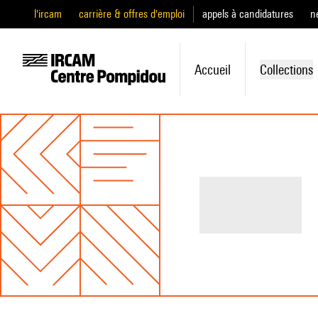
l'ircam
carrière & offres d'emploi
appels à candidatures
n
Accueil
Collections