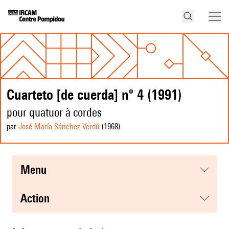
Cuarteto [de cuerda] nº 4 (1991)
pour quatuor à cordes
par
José María Sánchez-Verdú
(1968
)
menu
action