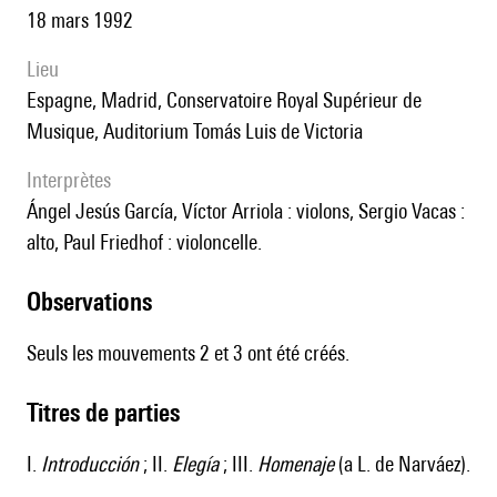
18 mars 1992
lieu
Espagne, Madrid, Conservatoire Royal Supérieur de
Musique, Auditorium Tomás Luis de Victoria
interprètes
Ángel Jesús García, Víctor Arriola : violons, Sergio Vacas :
alto, Paul Friedhof : violoncelle.
observations
Seuls les mouvements 2 et 3 ont été créés.
Titres de parties
I.
Introducción
; II.
Elegía
; III.
Homenaje
(a L. de Narváez).