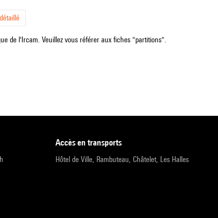
étaillé
e de l'Ircam. Veuillez vous référer aux fiches "partitions".
accès en transports
9h
Hôtel de Ville, Rambuteau, Châtelet, Les Halles