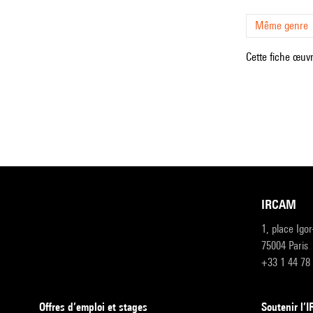
Même genre
Cette fiche œuvr
IRCAM
1, place Igo
75004 Paris
+33 1 44 78
Offres d’emploi et stages
Soutenir l