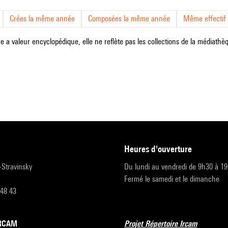
Crées la même année
Composées la même année
Même effectif d
e a valeur encyclopédique, elle ne reflète pas les collections de la médiathèqu
heures d'ouverture
r-Stravinsky
Du lundi au vendredi de 9h30 à 1
Fermé le samedi et le dimanche
 48 43
’IRCAM
Projet Répertoire Ircam