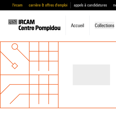
l'ircam
carrière & offres d'emploi
appels à candidatures
n
Accueil
Collections