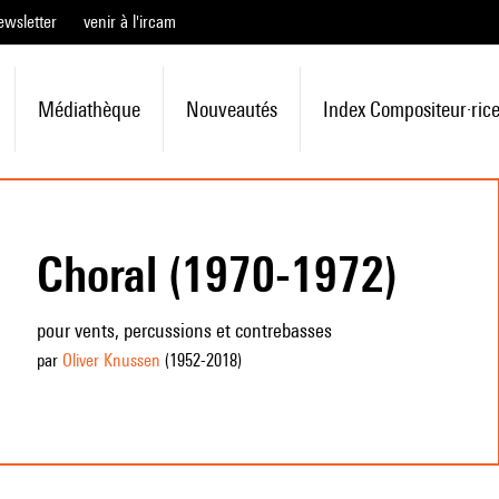
ewsletter
venir à l'ircam
Médiathèque
Nouveautés
Index Compositeur·ric
Choral (1970-1972)
pour vents, percussions et contrebasses
par
Oliver Knussen
(1952
-2018
)