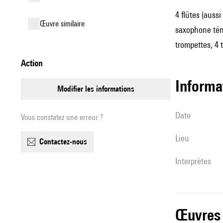
4 flûtes (aussi
œuvre similaire
saxophone téno
trompettes, 4 
action
informa
modifier les informations
date
Vous constatez une erreur ?
lieu
contactez-nous
interprètes
œuvres