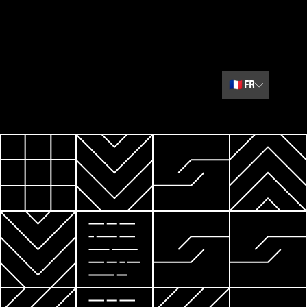
🇫🇷
FR