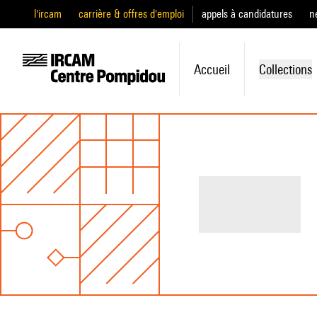
l'ircam
carrière & offres d'emploi
appels à candidatures
n
Accueil
Collections