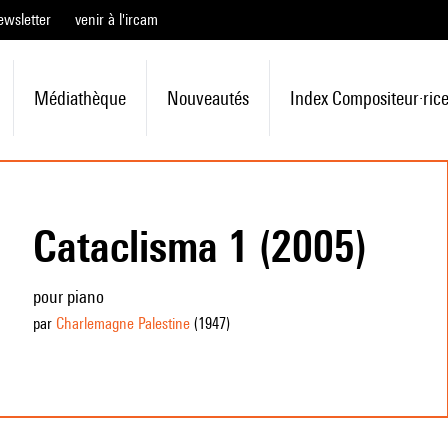
ewsletter
venir à l'ircam
Médiathèque
Nouveautés
Index Compositeur·ric
Cataclisma 1 (2005)
pour piano
par
Charlemagne Palestine
(1947
)