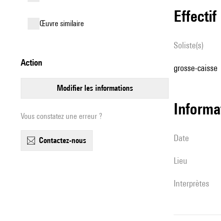
effectif
œuvre similaire
Soliste(s)
action
grosse-caisse
modifier les informations
informa
Vous constatez une erreur ?
date
contactez-nous
lieu
interprètes