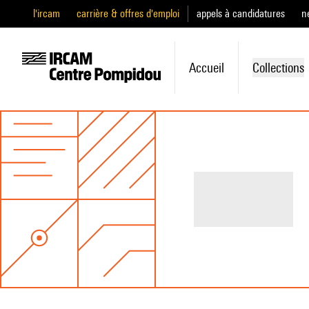
l'ircam
carrière & offres d'emploi
appels à candidatures
n
Accueil
Collections