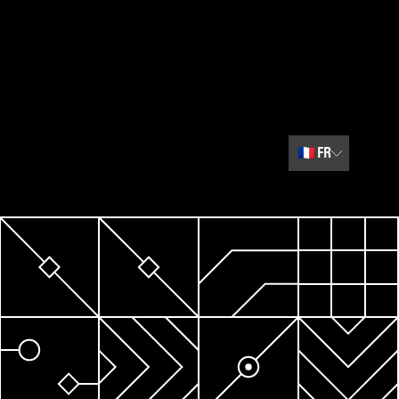
🇫🇷
FR