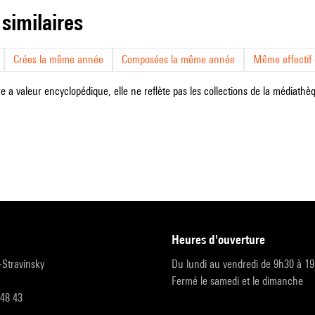
 similaires
Crées la même année
Composées la même année
Même effectif d
e a valeur encyclopédique, elle ne reflète pas les collections de la médiathèqu
heures d'ouverture
r-Stravinsky
Du lundi au vendredi de 9h30 à 1
Fermé le samedi et le dimanche
 48 43