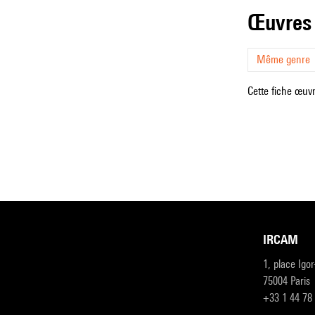
œuvres
Même genre
Cette fiche œuvr
IRCAM
1, place Igo
75004 Paris
+33 1 44 78