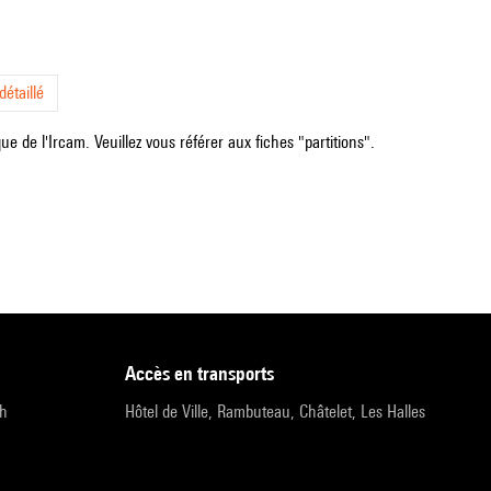
étaillé
e de l'Ircam. Veuillez vous référer aux fiches "partitions".
accès en transports
9h
Hôtel de Ville, Rambuteau, Châtelet, Les Halles