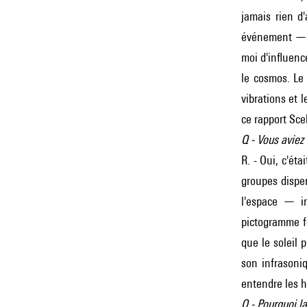
jamais rien d
événement — d
moi d'influenc
le cosmos. Le 
vibrations et 
ce rapport
Scel
Q - Vous aviez
R. - Oui, c'ét
groupes dispe
l'espace — i
pictogramme fo
que le soleil 
son infrasoni
entendre les h
Q - Pourquoi l