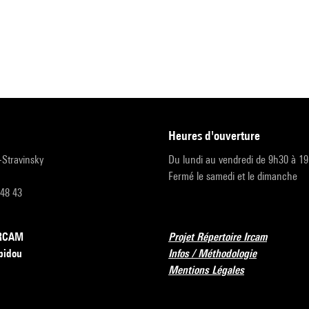
heures d'ouverture
r-Stravinsky
Du lundi au vendredi de 9h30 à 1
Fermé le samedi et le dimanche
 48 43
’IRCAM
Projet Répertoire Ircam
pidou
Infos / Méthodologie
Mentions Légales