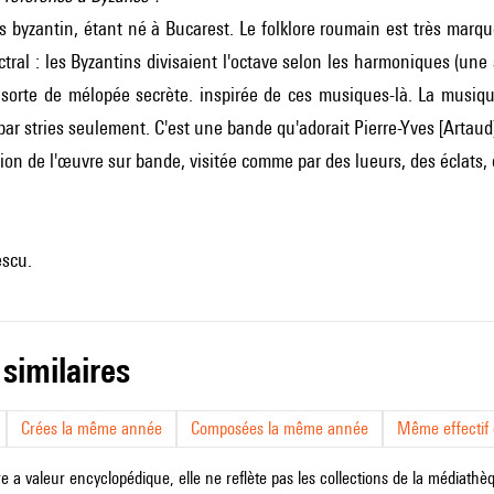
is byzantin, étant né à Bucarest. Le folklore roumain est très marq
tral : les Byzantins divisaient l'octave selon les harmoniques (une 
e sorte de mélopée secrète. inspirée de ces musiques-là. La musiq
ar stries seulement. C'est une bande qu'adorait Pierre-Yves [Artaud]
ion de l'œuvre sur bande, visitée comme par des lueurs, des éclats, d
escu.
 similaires
Crées la même année
Composées la même année
Même effectif d
e a valeur encyclopédique, elle ne reflète pas les collections de la médiathèqu