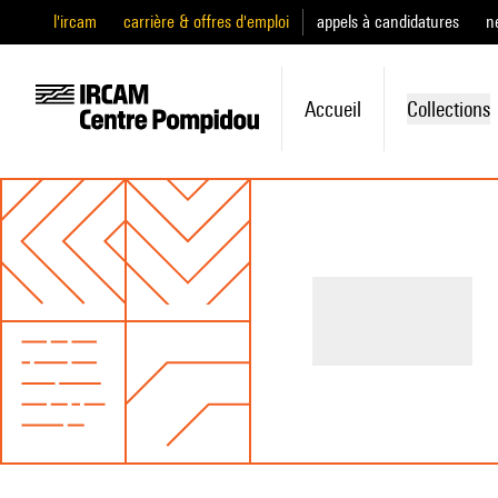
l'ircam
carrière & offres d'emploi
appels à candidatures
n
Accueil
Collections