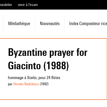
ewsletter
venir à l'ircam
Médiathèque
Nouveautés
Index Compositeur·ric
Byzantine prayer for
Giacinto (1988)
hommage à Scelsi, pour 24 flûtes
par
Horatio Radulescu
(1942
)