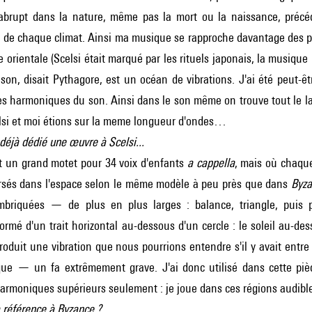
'abrupt dans la nature, même pas la mort ou la naissance, précé
e chaque climat. Ainsi ma musique se rapproche davantage des ph
e orientale (
Scelsi
était marqué par les rituels japonais, la musique h
son, disait Pythagore, est un océan de vibrations. J'ai été peut-êt
les harmoniques du son. Ainsi dans le son même on trouve tout le la
si
et moi étions sur la meme longueur d'ondes…
 déjà dédié une œuvre à Scelsi...
ait un grand motet pour 34 voix d'enfants
a cappella
, mais où chaque
rsés dans l'espace selon le même modèle à peu près que dans
Byza
mbriquées — de plus en plus larges : balance, triangle, pui
rmé d'un trait horizontal au-dessous d'un cercle : le soleil au-des
produit une vibration que nous pourrions entendre s'il y avait entr
que — un fa extrêmement grave. J'ai donc utilisé dans cette pi
armoniques supérieurs seulement : je joue dans ces régions audibl
a référence à Byzance ?