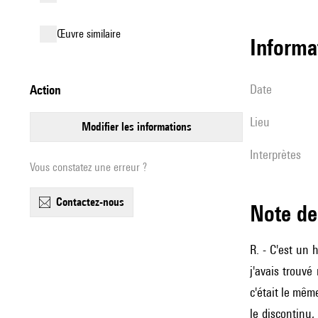
œuvre similaire
informa
date
action
lieu
modifier les informations
interprètes
Vous constatez une erreur ?
contactez-nous
Note 
R. - C'est u
j'avais trouvé
c'était le mê
le discontinu