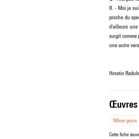
R. - Moi je su
proche du spec
d'ailleurs un
surgit comme p
une autre vers
Horatio Radul
œuvres
Même genre
Cette fiche œuvr