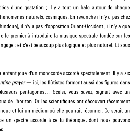
dées d'une gestation ; il y a tout un halo autour de chaque
énomènes naturels, cosmiques. En revanche il n'y a pas chez
indoue), il n'y a pas d'opposition Orient-Occident ; il n'y a que
re le premier à introduire la musique spectrale fondée sur les
ngage : et c'est beaucoup plus logique et plus naturel. Et sous
 enfant joue d'un monocorde accordé spectralement. Il y a six
ntine prayer
— ici, les flûtistes forment aussi des figures dans
s plusieurs pentagones…
Scelsi
, vous savez, signait avec un
sus de l'horizon. Or les scientifiques ont découvert récemment
e nous et lui un médium où elle pourrait résonner. Ce serait un
èce un spectre accordé à ce fa théorique, dont nous pouvons
es.