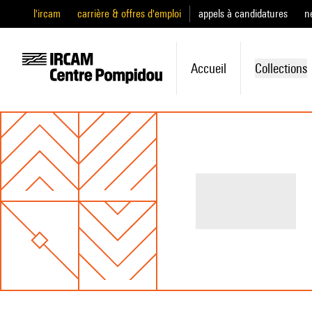
l'ircam
carrière & offres d'emploi
appels à candidatures
n
Accueil
Collections