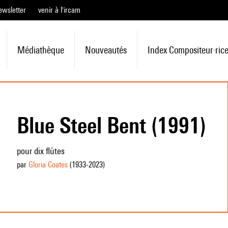
ewsletter
venir à l'ircam
Médiathèque
Nouveautés
Index Compositeur·ric
Blue Steel Bent (1991)
pour dix flûtes
par
Gloria Coates
(1933
-2023
)