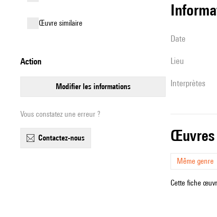
informa
œuvre similaire
date
lieu
action
interprètes
modifier les informations
Vous constatez une erreur ?
œuvres
contactez-nous
Même genre
Cette fiche œuvr