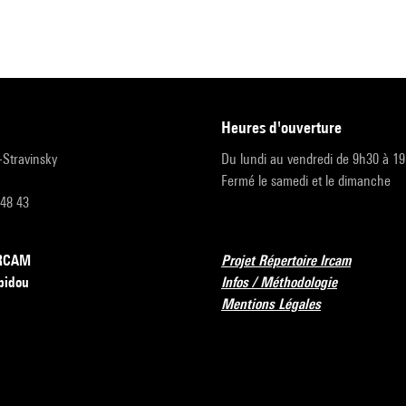
heures d'ouverture
r-Stravinsky
Du lundi au vendredi de 9h30 à 1
Fermé le samedi et le dimanche
 48 43
’IRCAM
Projet Répertoire Ircam
pidou
Infos / Méthodologie
Mentions Légales