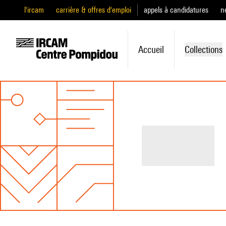
l'ircam
carrière & offres d'emploi
appels à candidatures
n
Accueil
Collections