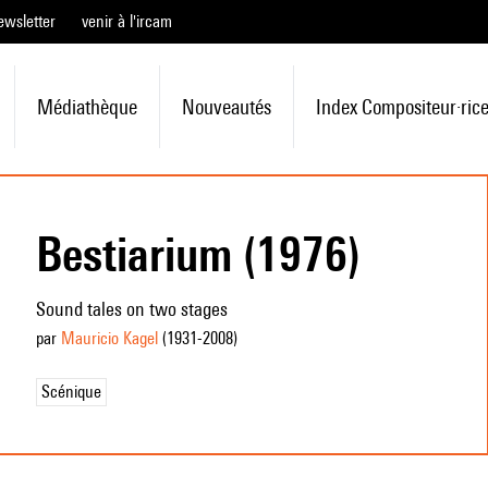
ewsletter
venir à l'ircam
Médiathèque
Nouveautés
Index Compositeur·ric
Bestiarium (1976)
Sound tales on two stages
par
Mauricio Kagel
(1931
-2008
)
Scénique