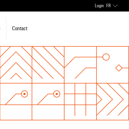
Login
FR
e
Contact