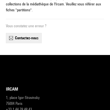
collections de la médiathèque de l'Ircam. Veuillez vous référer aux
fiches "partitions".
Vous constatez une erreur ?
contactez-nous
IRCAM
1, place Igor-Stravinsky
75004 Paris
+33 1 44 78 48 43