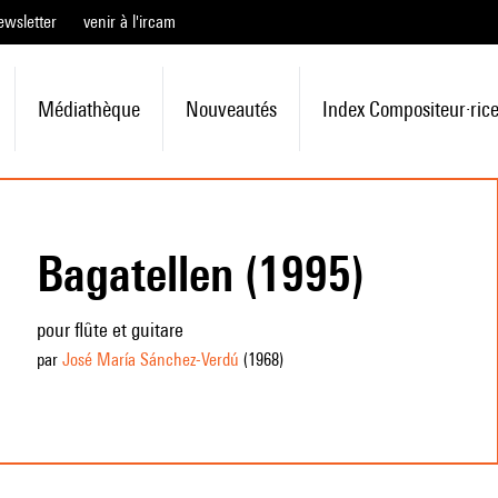
ewsletter
venir à l'ircam
Médiathèque
Nouveautés
Index Compositeur·ric
Bagatellen (1995)
pour flûte et guitare
par
José María Sánchez-Verdú
(1968
)