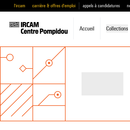
l'ircam
carrière & offres d'emploi
appels à candidatures
n
Accueil
Collections