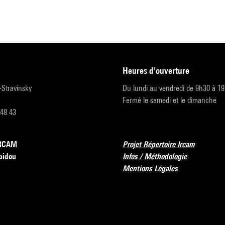
heures d'ouverture
r-Stravinsky
Du lundi au vendredi de 9h30 à 1
Fermé le samedi et le dimanche
 48 43
’IRCAM
Projet Répertoire Ircam
pidou
Infos / Méthodologie
Mentions Légales