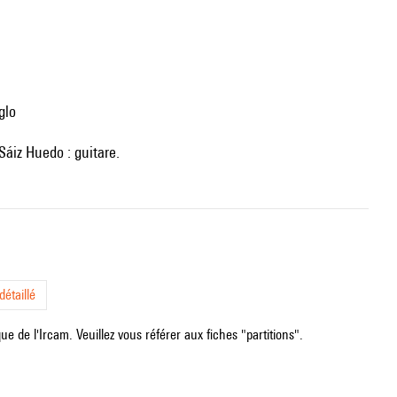
glo
 Sáiz Huedo : guitare.
étaillé
e de l'Ircam. Veuillez vous référer aux fiches "partitions".