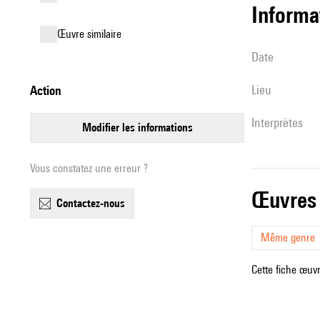
informa
œuvre similaire
date
lieu
action
interprètes
modifier les informations
Vous constatez une erreur ?
œuvres
contactez-nous
Même genre
Cette fiche œuvr