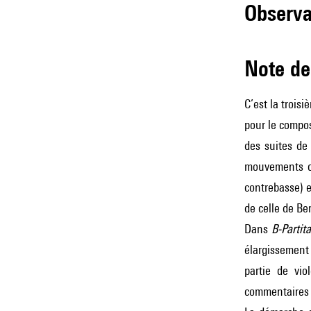
observ
Note 
C’est la trois
pour le compos
des suites de
mouvements c
contrebasse) 
de celle de Ber
Dans
B-Partit
élargissement
partie de vio
commentaires e