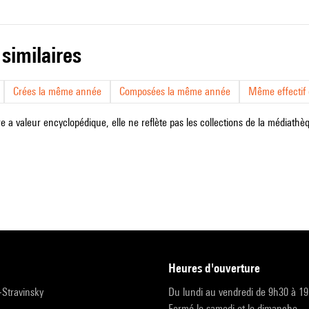
 similaires
Crées la même année
Composées la même année
Même effectif d
e a valeur encyclopédique, elle ne reflète pas les collections de la médiathèqu
heures d'ouverture
r-Stravinsky
Du lundi au vendredi de 9h30 à 1
Fermé le samedi et le dimanche