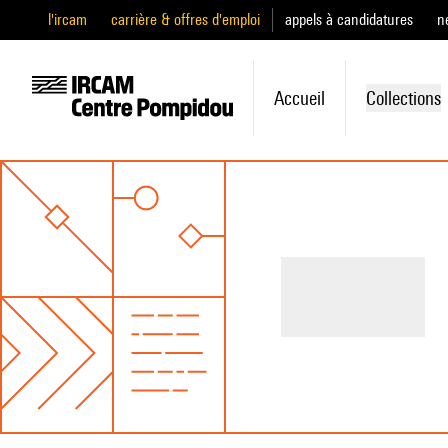
l'ircam
carrière & offres d'emploi
appels à candidatures
n
Accueil
Collections