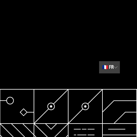
🇫🇷
FR