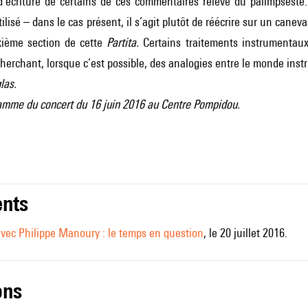
’écriture de certains de ces commentaires relève du palimpseste.
lisé – dans le cas présent, il s’agit plutôt de réécrire sur un caneva
uxième section de cette
Partita.
Certains traitements instrumentaux
herchant, lorsque c’est possible, des analogies entre le monde instr
las.
amme du concert du 16 juin 2016 au Centre Pompidou.
nts
avec Philippe Manoury : le temps en question
, le 20 juillet 2016.
ons