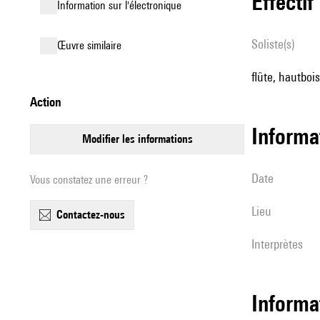
effectif
Information sur l'électronique
Soliste(s)
œuvre similaire
flûte, hautbois
action
informa
modifier les informations
date
Vous constatez une erreur ?
lieu
contactez-nous
interprètes
Informa