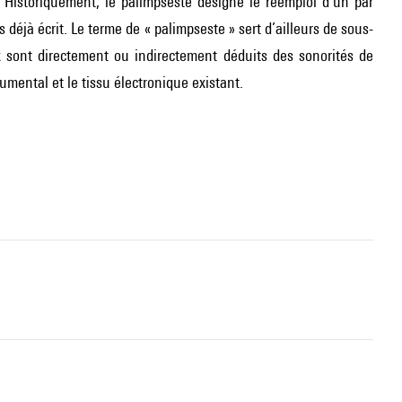
 Historiquement, le palimpseste désigne le réemploi d’un par
s déjà écrit. Le terme de « palimpseste » sert d’ailleurs de sous-
 sont directement ou indirectement déduits des sonorités de
umental et le tissu électronique existant.