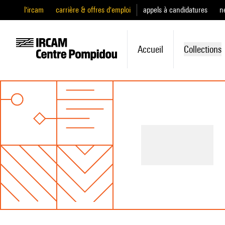
l'ircam
carrière & offres d'emploi
appels à candidatures
n
Accueil
Collections