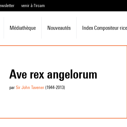
ewsletter
venir à l'ircam
Médiathèque
Nouveautés
Index Compositeur·ric
Ave rex angelorum
par
Sir John Tavener
(1944
-2013
)