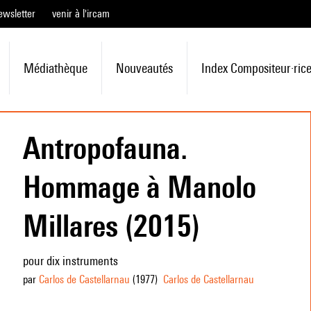
ewsletter
venir à l'ircam
Médiathèque
Nouveautés
Index Compositeur·ric
Antropofauna.
Hommage à Manolo
Millares (2015)
pour dix instruments
par
Carlos de Castellarnau
(1977
)
Carlos de Castellarnau