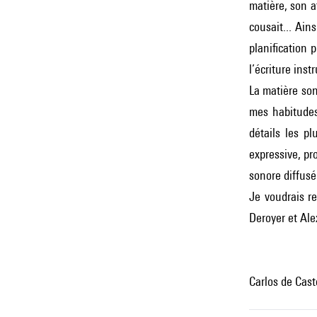
matière, son at
cousait... Ain
planification 
l’écriture ins
La matière son
mes habitudes
détails les pl
expressive, pr
sonore diffusé
Je voudrais re
Deroyer et Ale
Carlos de Cas