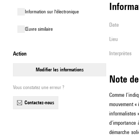
informa
Information sur l'électronique
date
œuvre similaire
lieu
interprètes
action
modifier les informations
Note 
Vous constatez une erreur ?
Comme l’indiq
contactez-nous
mouvement « in
informalistes 
d’importance 
démarche soli