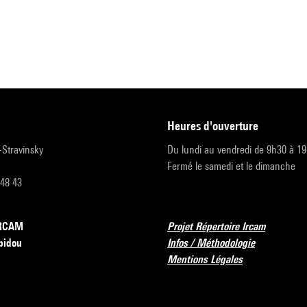
heures d'ouverture
r-Stravinsky
Du lundi au vendredi de 9h30 à 1
Fermé le samedi et le dimanche
 48 43
’IRCAM
Projet Répertoire Ircam
pidou
Infos / Méthodologie
Mentions Légales