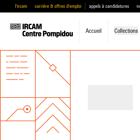
l'ircam
carrière & offres d'emploi
appels à candidatures
n
Accueil
Collections