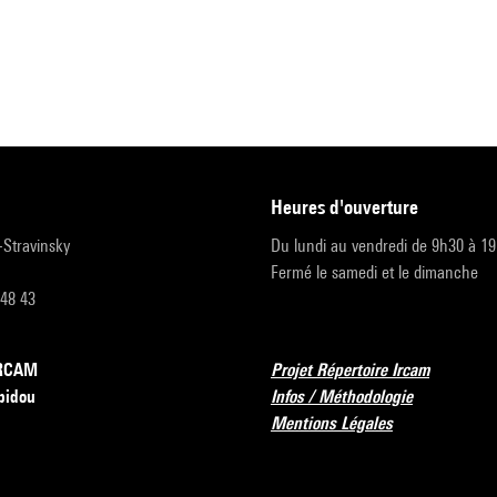
heures d'ouverture
r-Stravinsky
Du lundi au vendredi de 9h30 à 1
Fermé le samedi et le dimanche
 48 43
’IRCAM
Projet Répertoire Ircam
pidou
Infos / Méthodologie
Mentions Légales