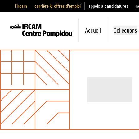
l'ircam
carrière & offres d'emploi
appels à candidatures
n
Accueil
Collections