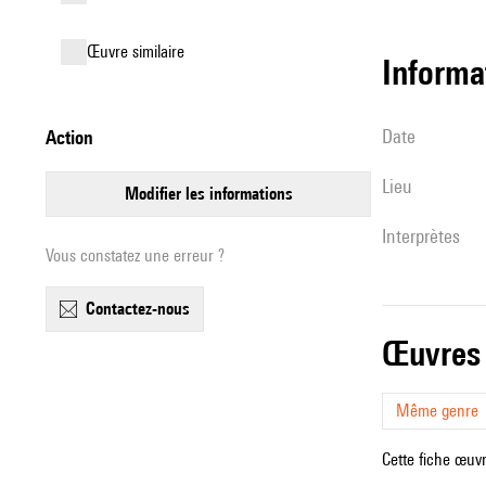
œuvre similaire
informa
date
action
lieu
modifier les informations
interprètes
Vous constatez une erreur ?
contactez-nous
œuvres
Même genre
Cette fiche œuvr