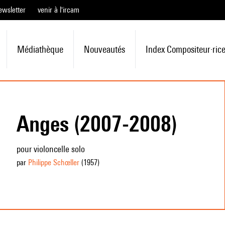
ewsletter
venir à l'ircam
Médiathèque
Nouveautés
Index Compositeur·ric
Anges (2007-2008)
pour violoncelle solo
par
Philippe Schœller
(1957
)