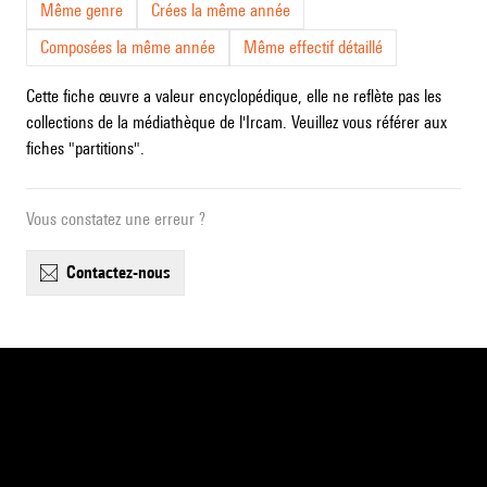
Même genre
Crées la même année
Composées la même année
Même effectif détaillé
Cette fiche œuvre a valeur encyclopédique, elle ne reflète pas les
collections de la médiathèque de l'Ircam. Veuillez vous référer aux
fiches "partitions".
Vous constatez une erreur ?
contactez-nous