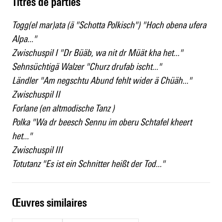
Titres de parties
Togg(el mar)ata (ä "Schotta Polkisch") "Hoch obena ufera
Alpa..."
Zwischuspil I "Dr Büäb, wa nit dr Müät kha het..."
Sehnsüchtigä Walzer "Churz drufab ischt..."
Ländler "Am negschtu Abund fehlt wider ä Chüäh..."
Zwischuspil II
Forlane (en altmodische Tanz )
Polka "Wa dr beesch Sennu im oberu Schtafel kheert
het..."
Zwischuspil III
Totutanz "Es ist ein Schnitter heißt der Tod..."
œuvres similaires