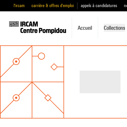
l'ircam
carrière & offres d'emploi
appels à candidatures
n
Accueil
Collections