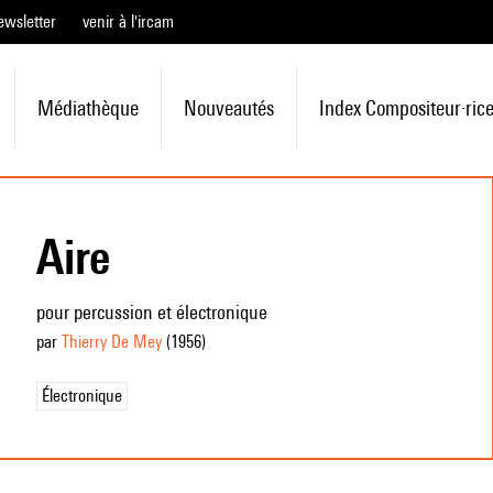
ewsletter
venir à l'ircam
Médiathèque
Nouveautés
Index Compositeur·ric
Aire
pour percussion et électronique
par
Thierry De Mey
(1956
)
Électronique