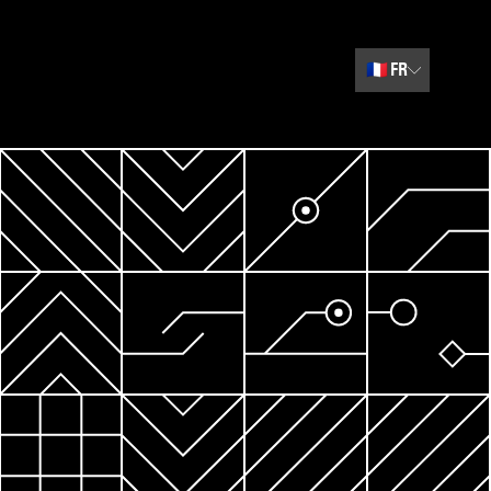
🇫🇷
FR