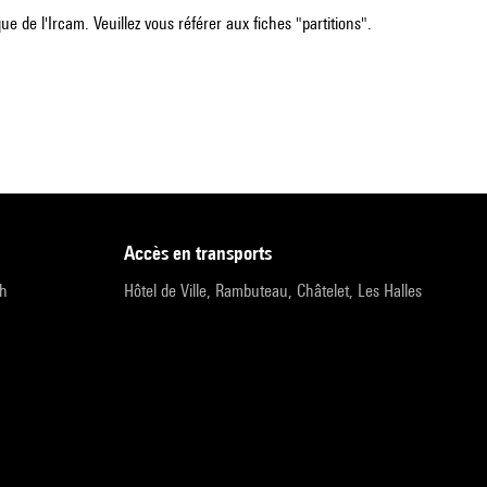
e de l'Ircam. Veuillez vous référer aux fiches "partitions".
accès en transports
9h
Hôtel de Ville, Rambuteau, Châtelet, Les Halles