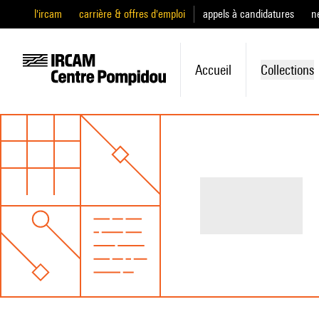
l'ircam
carrière & offres d'emploi
appels à candidatures
n
Accueil
Collections