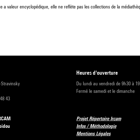
e a valeur encyclopédique, elle ne reflète pas les collections de la médiathèqu
heures d'ouverture
r-Stravinsky
Du lundi au vendredi de 9h30 à 1
Fermé le samedi et le dimanche
 48 43
’IRCAM
Projet Répertoire Ircam
pidou
Infos / Méthodologie
Mentions Légales