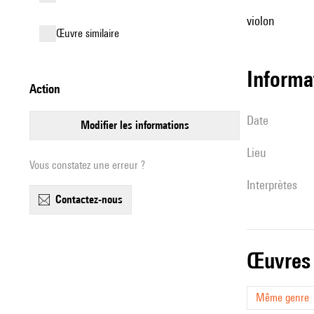
violon
œuvre similaire
informa
action
date
modifier les informations
lieu
Vous constatez une erreur ?
interprètes
contactez-nous
œuvres
Même genre