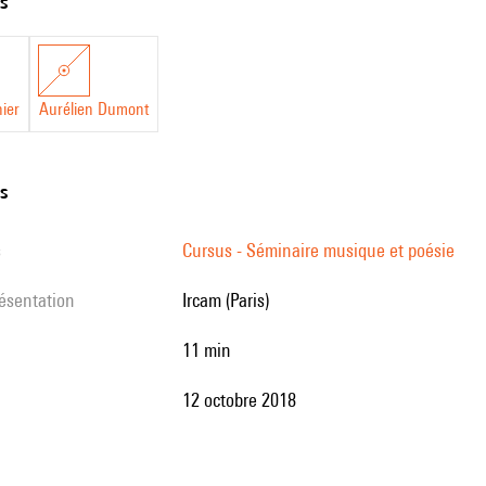
ts
,
e
ier
Aurélien Dumont
ns
s
Cursus - Séminaire musique et poésie
résentation
Ircam (Paris)
11 min
12 octobre 2018