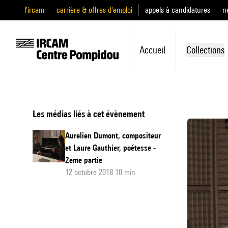
l'ircam
carrière & offres d'emploi
appels à candidatures
n
Accueil
Collections
Les médias liés à cet évènement
Aurelien Dumont, compositeur
et Laure Gauthier, poétesse -
2eme partie
12 octobre 2018 10 min