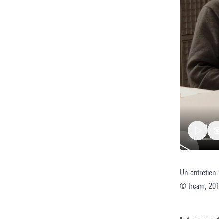
Un entretien r
Aurelie
© Ircam, 20
Dumont
composi
et