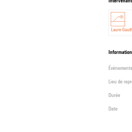
intervenan
Laure
Gauthier
poétess
Laure Gauth
-
1ère
partie
informatio
évènement
Lieu de rep
durée
date