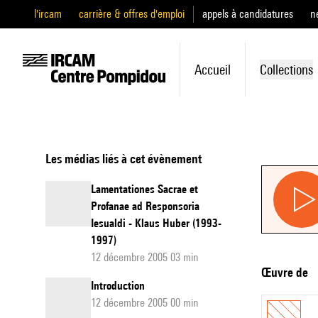
l'ircam
carrière & offres d'emploi
appels à candidatures
n
Accueil
Collections
Les médias liés à cet évènement
Lamentationes Sacrae et
Profanae ad Responsoria
Iesualdi - Klaus Huber (1993-
1997)
12 décembre 2005 03 min
Œuvre de
Introduction
12 décembre 2005 00 min