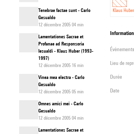
Tenebrae factae sunt - Carlo
Klaus Hube
Gesualdo
12 décembre 2005 04 min
informatio
Lamentationes Sacrae et
Profanae ad Responsoria
évènement
Iesualdi - Klaus Huber (1993-
1997)
Lieu de rep
12 décembre 2005 16 min
durée
Vinea mea electra - Carlo
Gesualdo
date
12 décembre 2005 05 min
Omnes amici mei - Carlo
Gesualdo
12 décembre 2005 04 min
Lamentationes Sacrae et