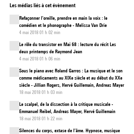
Les médias liés à cet évènement
une
histoire
Refaçonner l’oreille, prendre en main la voix : le
croisée
comédien et le phonographe - Melissa Van Drie
des
4 mai 2018 01 h 02 min
pratiques
Le rôle du transistor en Mai 68 : lecture du récit Les
d'enregistrements
deux printemps de Raymond Jean
:
4 mai 2018 01 h 06 min
l'exemple
Sous le piano avec Roland Garros : La musique et le son
des
comme médicaments au XIXe siècle et au début du XXe
Beatles
siècle - Jillian Rogers, Hervé Guillemain, Andreas Mayer
à
18 mai 2018 01 h 03 min
Abbey
Le scalpel, de la dissection à la critique musicale -
Road
Emmanuel Reibel, Andreas Mayer, Hervé Guillemain
18 mai 2018 01 h 22 min
Silences du corps, extase de l’âme. Hypnose, musique