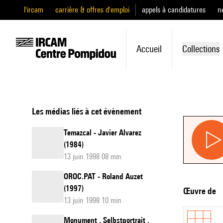
l'ircam
carrière & offres d'emploi
appels à candidatures
n
Accueil
Collections
Les médias liés à cet évènement
Temazcal - Javier Alvarez
(1984)
13 juin 1998 08 min
OROC.PAT - Roland Auzet
(1997)
Œuvre de
13 juin 1998 10 min
Monument . Selbstportrait .