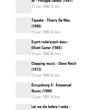
M - Philippe Leroux (1997)
13 juin 1998 15 min
Tippeke - Thierry De Mey
(1996)
13 juin 1998 24 min
Esprit rude/esprit doux -
Elliott Carter (1985)
13 juin 1998 05 min
Clapping music - Steve Reich
(1972)
13 juin 1998 05 min
Einspielung II - Emmanuel
Nunes (1980)
13 juin 1998 16 min
Let me die before I wake -