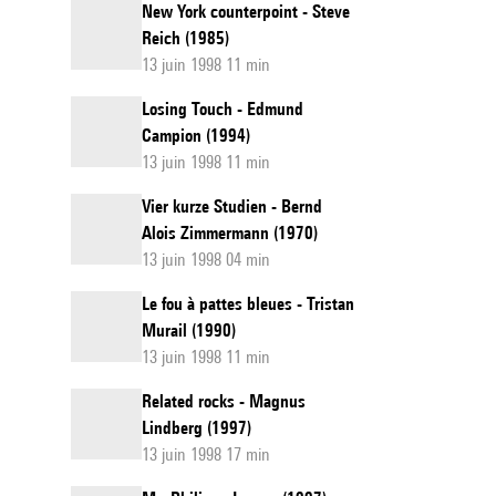
New York counterpoint - Steve
Reich (1985)
13 juin 1998 11 min
Losing Touch - Edmund
Campion (1994)
13 juin 1998 11 min
Vier kurze Studien - Bernd
Alois Zimmermann (1970)
13 juin 1998 04 min
Le fou à pattes bleues - Tristan
Murail (1990)
13 juin 1998 11 min
Related rocks - Magnus
Lindberg (1997)
13 juin 1998 17 min