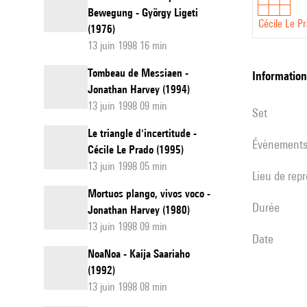
Bewegung - György Ligeti
Cécile Le P
(1976)
13 juin 1998 16 min
Tombeau de Messiaen -
informatio
Jonathan Harvey (1994)
13 juin 1998 09 min
set
Le triangle d'incertitude -
évènement
Cécile Le Prado (1995)
13 juin 1998 05 min
Lieu de rep
Mortuos plango, vivos voco -
durée
Jonathan Harvey (1980)
13 juin 1998 09 min
date
NoaNoa - Kaija Saariaho
(1992)
13 juin 1998 08 min