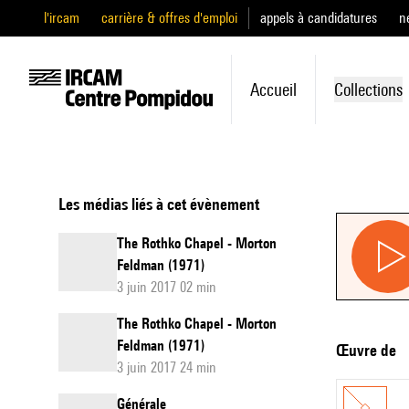
l'ircam
carrière & offres d'emploi
appels à candidatures
n
Accueil
Collections
Les médias liés à cet évènement
The Rothko Chapel - Morton
Feldman (1971)
3 juin 2017 02 min
The Rothko Chapel - Morton
Feldman (1971)
Œuvre de
3 juin 2017 24 min
Générale