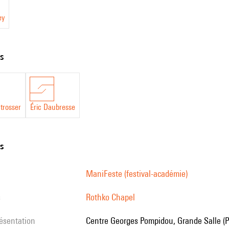
ey
ts
trosser
Éric Daubresse
ns
ManiFeste (festival-académie)
s
Rothko Chapel
résentation
Centre Georges Pompidou, Grande Salle (P