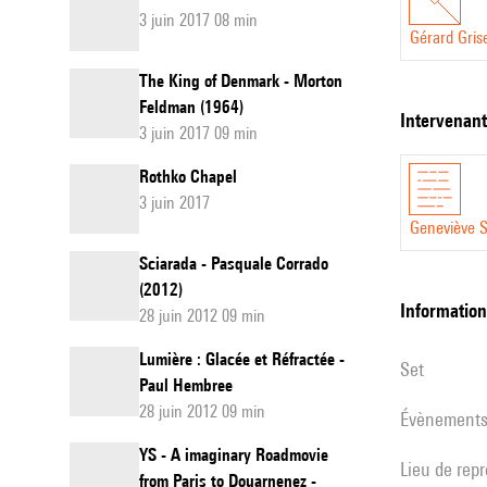
3 juin 2017 08 min
Gérard Gris
The King of Denmark - Morton
Feldman (1964)
intervenan
3 juin 2017 09 min
Rothko Chapel
3 juin 2017
Geneviève S
Sciarada - Pasquale Corrado
(2012)
informatio
28 juin 2012 09 min
Lumière : Glacée et Réfractée -
set
Paul Hembree
28 juin 2012 09 min
évènement
YS - A imaginary Roadmovie
Lieu de rep
from Paris to Douarnenez -