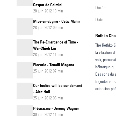
Caspar de Gelmini
durée
28 juin 2012 13 min
date
Mise-en-abyme - Cetiz Mahir
28 juin 2012 09 min
Rothko Cha
The Re-Emergence of Time -
The Rothko Ch
Wei-Chieh Lin
la vibration 
28 juin 2012 11 min
voix, percuss
Elocutio - Tonalli Magana
hébraïque qui
25 juin 2012 07 min
Des sons du p
trajectoire i
Our bodies will be our demand
extension ph
- Alec Hall
25 juin 2012 05 min
Pléonasme - Jeremy Wagner
30 juin 2012 11 min