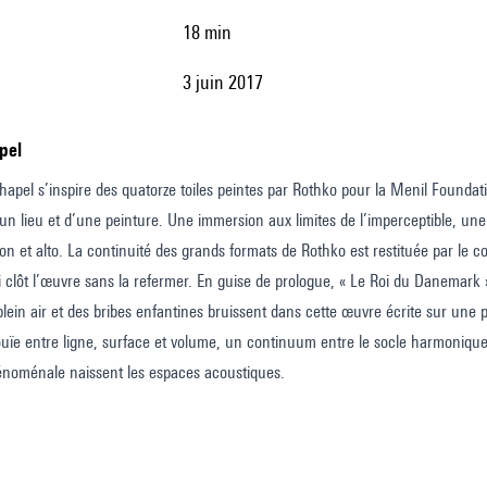
18 min
3 juin 2017
pel
apel s’inspire des quatorze toiles peintes par Rothko pour la Menil Founda
d’un lieu et d’une peinture. Une immersion aux limites de l’imperceptible, un
ion et alto. La continuité des grands formats de Rothko est restituée par le 
 clôt l’œuvre sans la refermer. En guise de prologue, « Le Roi du Danemark 
lein air et des bribes enfantines bruissent dans cette œuvre écrite sur une 
nouïe entre ligne, surface et volume, un continuum entre le socle harmonique
énoménale naissent les espaces acoustiques.