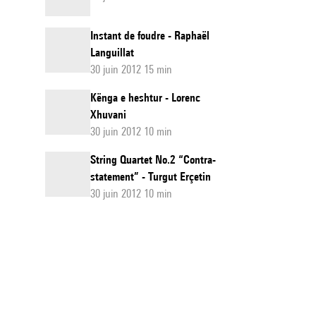
Instant de foudre - Raphaël
Languillat
30 juin 2012 15 min
Kënga e heshtur - Lorenc
Xhuvani
30 juin 2012 10 min
String Quartet No.2 “Contra-
statement” - Turgut Erçetin
30 juin 2012 10 min