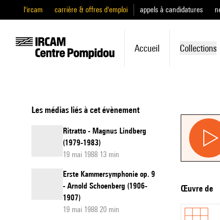
l'ircam
carrière & offres d'emploi
appels à candidatures
n
Accueil
Collections
Les médias liés à cet évènement
Ritratto - Magnus Lindberg
(1979-1983)
19 mai 1988 13 min
Erste Kammersymphonie op. 9
- Arnold Schoenberg (1906-
Œuvre de
1907)
19 mai 1988 20 min