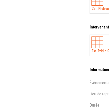
Carl Nielsen
intervenan
Esa-Pekka 
informatio
évènement
Lieu de rep
durée