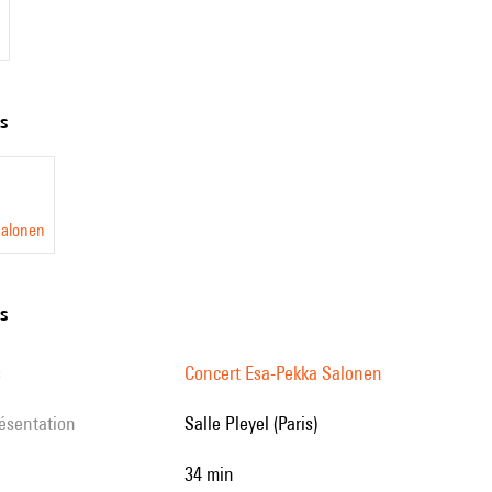
ts
Salonen
ns
s
Concert Esa-Pekka Salonen
résentation
Salle Pleyel (Paris)
34 min