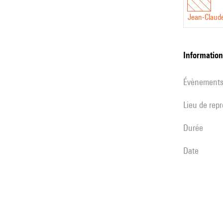
Jean-Claude
informatio
évènement
Lieu de rep
durée
date