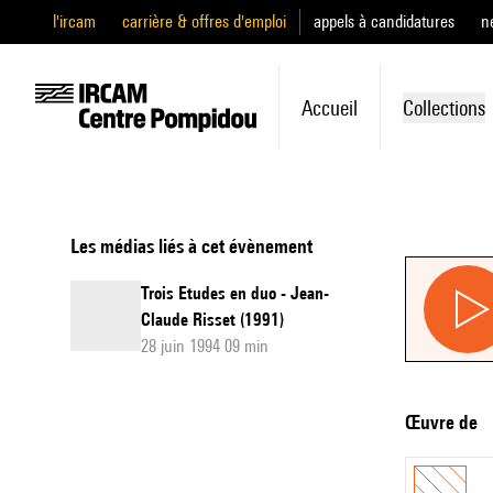
l'ircam
carrière & offres d'emploi
appels à candidatures
n
Accueil
Collections
Les médias liés à cet évènement
Trois Etudes en duo - Jean-
Claude Risset (1991)
28 juin 1994 09 min
Œuvre de