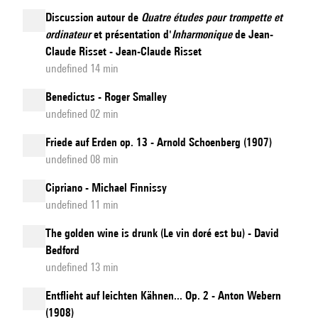
Discussion autour de
Quatre études pour trompette et
ordinateur
et présentation d'
Inharmonique
de Jean-
Claude Risset - Jean-Claude Risset
undefined 14 min
Benedictus - Roger Smalley
undefined 02 min
Friede auf Erden op. 13 - Arnold Schoenberg (1907)
undefined 08 min
Cipriano - Michael Finnissy
undefined 11 min
The golden wine is drunk (Le vin doré est bu) - David
Bedford
undefined 13 min
Entflieht auf leichten Kähnen... Op. 2 - Anton Webern
(1908)