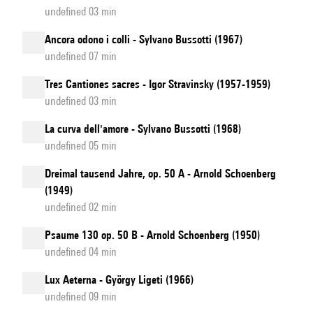
undefined 03 min
Ancora odono i colli - Sylvano Bussotti (1967)
undefined 07 min
Tres Cantiones sacres - Igor Stravinsky (1957-1959)
undefined 03 min
La curva dell'amore - Sylvano Bussotti (1968)
undefined 05 min
Dreimal tausend Jahre, op. 50 A - Arnold Schoenberg
(1949)
undefined 02 min
Psaume 130 op. 50 B - Arnold Schoenberg (1950)
undefined 04 min
Lux Aeterna - György Ligeti (1966)
undefined 09 min