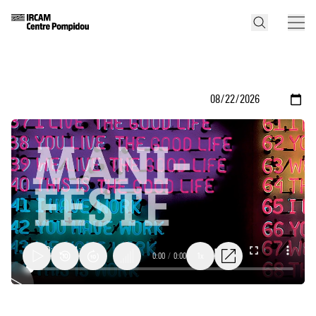
0:00
/
0:00
1x
Rencontre