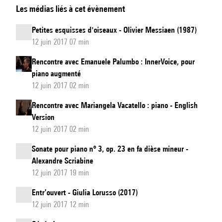
Les médias liés à cet évènement
avec
Giulia
Petites esquisses d'oiseaux - Olivier Messiaen (1987)
Lorusso
12 juin 2017 07 min
:
Rencontre avec Emanuele Palumbo : InnerVoice, pour
Entr'ouvert
,
piano augmenté
pour
12 juin 2017 02 min
piano
Rencontre avec Mariangela Vacatello : piano - English
augmenté
Version
12 juin 2017 02 min
Sonate pour piano n° 3, op. 23 en fa dièse mineur -
Alexandre Scriabine
12 juin 2017 19 min
Entr’ouvert - Giulia Lorusso (2017)
12 juin 2017 12 min