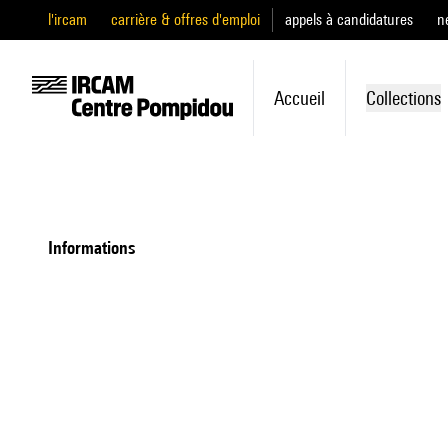
l'ircam
carrière & offres d'emploi
appels à candidatures
n
Accueil
Collections
informations