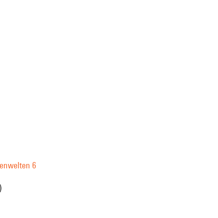
anenwelten 6
)