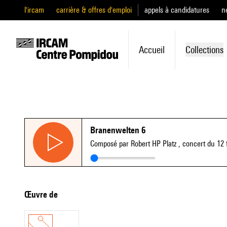
l'ircam
carrière & offres d'emploi
appels à candidatures
n
Accueil
Collections
Branenwelten 6
Composé par Robert HP Platz
, concert du 12 
Œuvre de