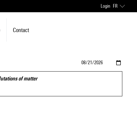
Login
FR
e
Contact
utations of matter