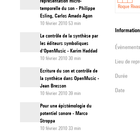
représentation micro-
Roque Rivas
temporelle du son - Philippe
Esling, Carlos Amado Agon
10 février 2010 53 min
informatio
Le contrôle de la synthèse par
les éditeurs symboliques
évènement
d'OpenMusic - Karim Haddad
10 février 2010 30 min
Lieu de rep
Ecriture du son et contrôle de
durée
la synthèse dans OpenMusic -
Jean Bresson
date
10 février 2010 39 min
Pour une épistémologie du
potentiel sonore - Marco
Stroppa
10 février 2010 33 min