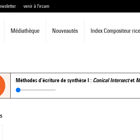
ewsletter
venir à l'ircam
Médiathèque
Nouveautés
Index Compositeur·ric
Méthodes d’écriture de synthèse I :
Conical Intersect
et
M
ts