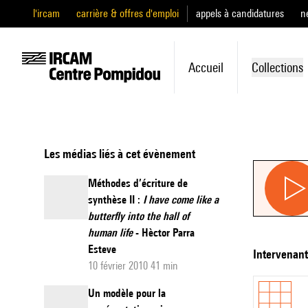
l'ircam
carrière & offres d'emploi
appels à candidatures
n
Accueil
Collections
Les médias liés à cet évènement
Méthodes d’écriture de
synthèse II :
I have come like a
butterfly into the hall of
human life
- Hèctor Parra
Esteve
intervenan
10 février 2010 41 min
Un modèle pour la