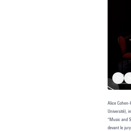
Alice Cohen-H
Souten
Université), in
de
"Music and S
thèse
devant le jur
d'Alice