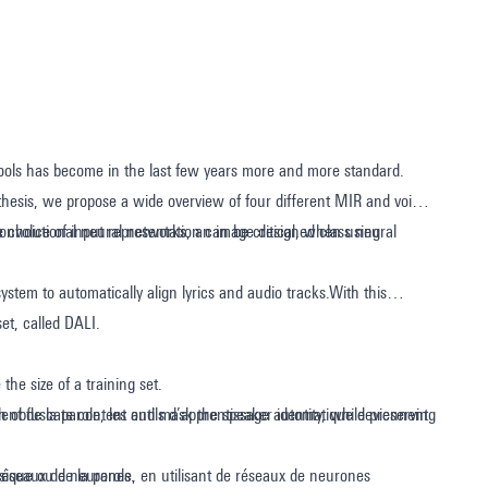
tools has become in the last few years more and more standard.
 thesis, we propose a wide overview of four different MIR and voice
e choice of input representation can be critical, when using
ystem to automatically align lyrics and audio tracks.With this
t, called DALI.
the size of a training set.
h obfuscate content and mask the speaker identity, while preserving
ent de la parole, les outils d’apprentissage automatique deviennent
s réseaux de neurones.
sique ou de la parole, en utilisant de réseaux de neurones