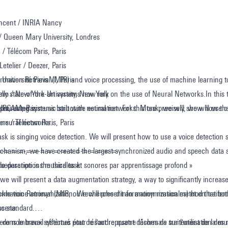
ncent / INRIA Nancy
/ Queen Mary University, Londres
 / Télécom Paris, Paris
etelier / Deezer, Paris
Université Paris VI, Paris
rmation Retrieval (MIR) and voice processing, the use of machine learning 
llo / New York University, New York
any state-of-the-art systems now rely on the use of Neural Networks.In this
 IRCAM, Paris
stems built with neural networks. More precisely, we will use convolutional neural networks, an image designed class neural
k presented is music structure estimation. For this task, we will show how th
ers / Télécom Paris, Paris
 neural networks.
sk is singing voice detection. We will present how to use a voice detection s
hanism, we have created the largest synchronized audio and speech data se
=-=-=-=-=-=-=-=-=-=-=-=-=-=-=-=-=-
separation is the third task.
de descriptions musicales et sonores par apprentissage profond »
 we will present a data augmentation strategy, a way to significantly increase 
ackle voice anonymization. We will present an anonymization method that bot
rmation Retrieval (MIR, ou recherche d'information musicales) et en traitem
scene.
us standard.
r, de nombreux systèmes état de l'art reposent désormais sur l'utilisation de
rons le travail effectué pour résoudre quatre tâches de traitement de la mu