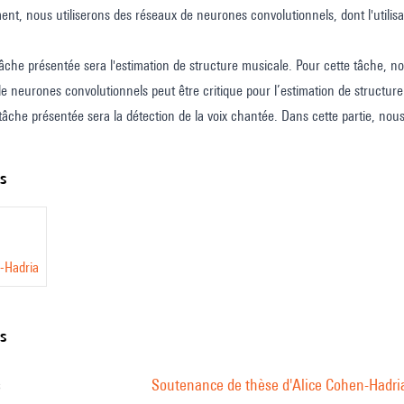
ent, nous utiliserons des réseaux de neurones convolutionnels, dont l'uti
âche présentée sera l'estimation de structure musicale. Pour cette tâche, no
e neurones convolutionnels peut être critique pour l’estimation de structure
âche présentée sera la détection de la voix chantée. Dans cette partie, nou
r automatiquement des paroles et des pistes audio.
sentée. Pour cette tâche, nous présenterons une stratégie d’augmentation de données, un moyen
ts
onsidérablement la taille d’un ensemble d’entraînement.
aborderons l'anonymisation vocale dans des enregistrements urbains. Nous
entité du locuteur, tout en préservant la scène acoustique restante.
-Hadria
ns
s
Soutenance de thèse d'Alice Cohen-Hadri