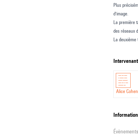
Plus précisém
d'image.
La première t
des réseaux d
La deuxième t
afin d’aligne
La séparation de voix chantée sera la troisième tâche pré
intervenan
d’augmenter c
Enfin, nous 
et floute l'id
Alice Cohen
informatio
évènement