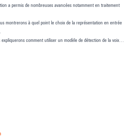
lisation a permis de nombreuses avancées notamment en traitement
us montrerons à quel point le choix de la représentation en entrée
.
s expliquerons comment utiliser un modèle de détection de la voix
 présenterons une méthode d'anonymisation qui masque le contenu
a