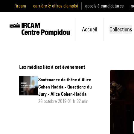
l'ircam
carrière & offres d'emploi
appels à candidatures
n
Accueil
Collections
Les médias liés à cet évènement
Soutenance de thèse d'Alice
Cohen Hadria - Questions du
Jury - Alice Cohen-Hadria
28 octobre 2019 01 h 32 min